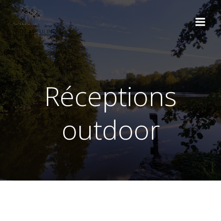
Aller
au
contenu
Réceptions
outdoor